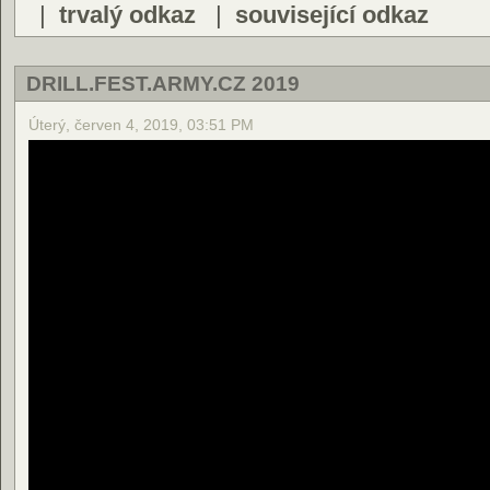
|
trvalý odkaz
|
související odkaz
DRILL.FEST.ARMY.CZ 2019
Úterý, červen 4, 2019, 03:51 PM