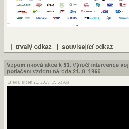
|
trvalý odkaz
|
související odkaz
Vzpomínková akce k 51. Výročí intervence voj
potlačení vzdoru národa 21. 8. 1969
Středa, srpen 21, 2019, 09:53 AM