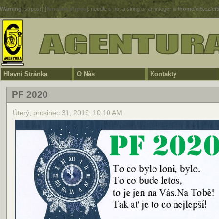
Warning
: strpos() [
function.strpos
]: needle is not a string or an integer in
/home/ci5.cz/ci
Hlavní Stránka
O Nás
Kontakty
PF 2020
Úterý, prosinec 31, 2019, 10:10 AM