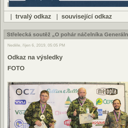
l
|
trvalý odkaz
|
související odkaz
Střelecká soutěž „O pohár náčelníka Generál
Neděle, říjen 6, 2019, 05:05 PM
Odkaz na výsledky
FOTO