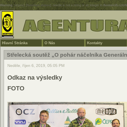
Warning
: strpos() [
function.strpos
]: needle is not a string or an integer in
/home/ci5.cz/ci
Hlavní Stránka
O Nás
Kontakty
Střelecká soutěž „O pohár náčelníka Generál
Neděle, říjen 6, 2019, 05:05 PM
Odkaz na výsledky
FOTO