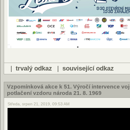
|
trvalý odkaz
|
související odkaz
Vzpomínková akce k 51. Výročí intervence voj
potlačení vzdoru národa 21. 8. 1969
Středa, srpen 21, 2019, 09:53 AM