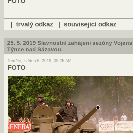
FOTO
|
trvalý odkaz
|
související odkaz
25. 5. 2019 Slavnostní zahájení sezóny Voje
Týnce nad Sázavou.
Neděle, květen 5, 2019, 09:25 AM
FOTO