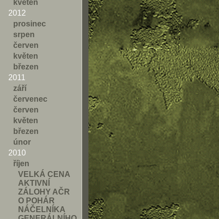
květen
2012
prosinec
srpen
červen
květen
březen
2011
září
červenec
červen
květen
březen
únor
2010
říjen
VELKÁ CENA
AKTIVNÍ
ZÁLOHY AČR
O POHÁR
NÁČELNÍKA
GENERÁLNÍHO