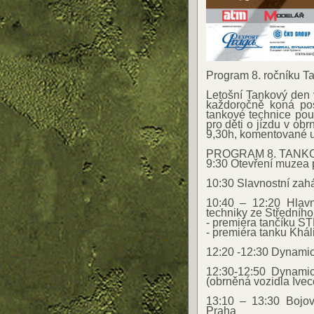
Program 8. ročníku T
Letošní Tankový den
každoročně koná pos
tankové technice po
pro děti o jízdu v ob
9,30h, komentované u
PROGRAM 8. TANK
9:30 Otevření muzea 
10:30 Slavnostní zah
10:40 – 12:20 Hlav
techniky ze Středníh
- premiéra tančíku S
- premiéra tanku Khál
12:20 -12:30 Dynami
12:30-12:50 Dynami
(obrněná vozidla Ivec
13:10 – 13:30 Bojov
Praha