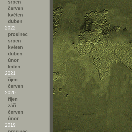
srpen
červen
květen
duben
2022
prosinec
srpen
květen
duben
únor
leden
2021
říjen
červen
2020
říjen
září
červen
únor
2019
prosinec