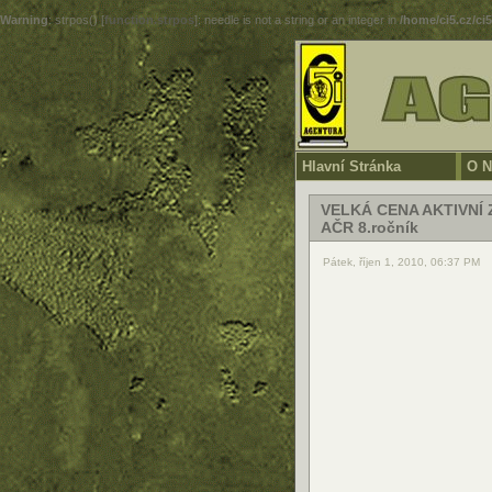
Warning
: strpos() [
function.strpos
]: needle is not a string or an integer in
/home/ci5.cz/ci
Hlavní Stránka
O N
VELKÁ CENA AKTIVNÍ
AČR 8.ročník
Pátek, říjen 1, 2010, 06:37 PM