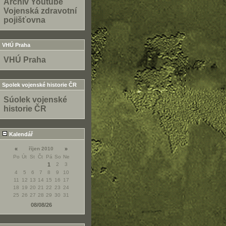
Archiv Youtube
Vojenská zdravotní
pojišťovna
VHÚ Praha
VHÚ Praha
Spolek vojenské historie ČR
Súolek vojenské
historie ČR
Kalendář
«
říjen 2010
»
Po
Út
St
Čt
Pá
So
Ne
1
2
3
4
5
6
7
8
9
10
11
12
13
14
15
16
17
18
19
20
21
22
23
24
25
26
27
28
29
30
31
08/08/26