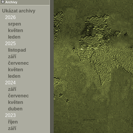
Archivy
Ukázat archivy
2026
srpen
květen
leden
2025
listopad
září
červenec
květen
leden
2024
září
červenec
květen
duben
2023
říjen
září