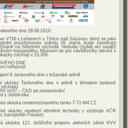
ankového dne 28.08.2010.
 ve VTM v Lešanech u Týnce nad Sázavou, který se jako
lední prázdninovou sobotu 28. srpna, bude zasvěcen
užívané na Středním východě. Nebude chybět ani soutěž
rněném transportéru. Muzeum se pro návštěvníky otevírá v
kázky začínají v 10,30h.
OVÉHO DNE
pro veřejnost
ájení 8. tankového dne v lešanské aréně
ní ukázky Tankového dne v aréně s tématem tankové
o východu
TRV m/37 – ČKD po restaurování
id z Jordánska
cká ukázka modernizovaného tanku T-72-M4 CZ
cké ukázky moderní obrněné techniky z výzbroje AČR
o, transportér Pandur)
á ukázka 121. strážního praporu aktivních záloh KVV