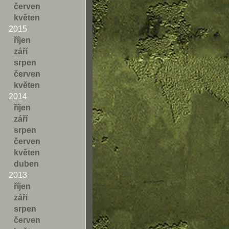
červen
květen
2015
říjen
září
srpen
červen
květen
2014
říjen
září
srpen
červen
květen
duben
2013
říjen
září
srpen
červen