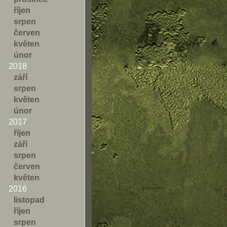
říjen
srpen
červen
květen
únor
2018
září
srpen
květen
únor
2017
říjen
září
srpen
červen
květen
2016
listopad
říjen
srpen