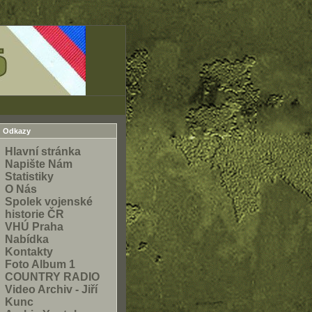
Odkazy
Hlavní stránka
Napište Nám
Statistiky
O Nás
Spolek vojenské
historie ČR
VHÚ Praha
Nabídka
Kontakty
Foto Album 1
COUNTRY RADIO
Video Archiv - Jiří
Kunc