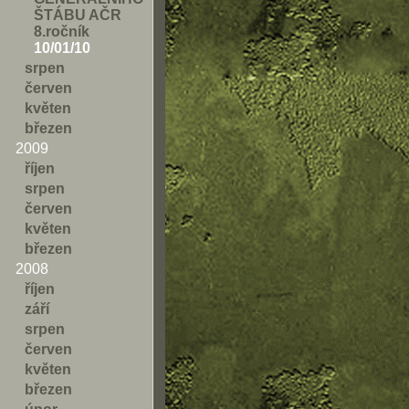
ŠTÁBU AČR
8.ročník
10/01/10
srpen
červen
květen
březen
2009
říjen
srpen
červen
květen
březen
2008
říjen
září
srpen
červen
květen
březen