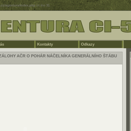
5.cz/agentura/index.php
on line
31
ás
Kontakty
Odkazy
 ZÁLOHY AČR O POHÁR NÁČELNÍKA GENERÁLNÍHO ŠTÁBU