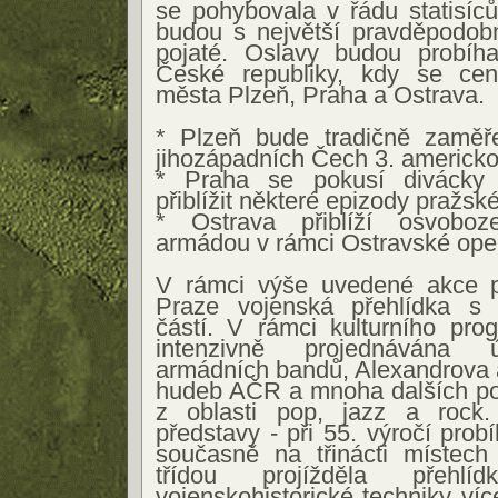
se pohybovala v řádu statisíců
budou s největší pravděpodobn
pojaté. Oslavy budou probíh
České republiky, kdy se cen
města Plzeň, Praha a Ostrava.
* Plzeň bude tradičně zaměř
jihozápadních Čech 3. americk
* Praha se pokusí divácky a
přiblížit některé epizody pražsk
* Ostrava přiblíží osvobo
armádou v rámci Ostravské ope
V rámci výše uvedené akce p
Praze vojenská přehlídka s v
částí. V rámci kulturního pro
intenzivně projednávána 
armádních bandů, Alexandrova 
hudeb AČR a mnoha dalších pop
z oblasti pop, jazz a rock.
představy - při 55. výročí prob
současně na třinácti místech
třídou projížděla přehl
vojenskohistorické techniky ví