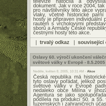
televize natočila a odvysí
dokument. Jak v roce 2004, tak
pro návštěvníky této akce vyp
vlaky, včetně historické parn
hosty je připraven individuální 
rautem s vrcholovými představ
sborů a Armády České republiky,
čestnými hosty této akce.
|
trvalý odkaz
|
související
Oslavy 60. výročí ukončení váleč
světové války v Evropě - 8.5.2005
Neděle, květen 8, 2005, 10:31 AM -
Akce
Česká republika má historické
tyto oslavy pořádat, jelikož pos
světové války v Evropě padl
nedaleko obce Milína v jiho
Agentura se jako spolupořad
podílela na produkci 50. a 55.
tuzemských i zahraničních účas