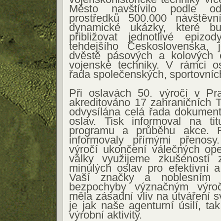
Město navštívilo podle od
prostředků 500.000 návštěvní
dynamické ukázky, které b
přibližovat jednotlivé epiz
tehdejšího Československa, 
dvěstě pásových a kolových e
vojenské techniky. V rámci o
řada společenských, sportovních
Při oslavách 50. výročí v Pr
akreditováno 17 zahraničních 
odvysílána celá řada dokument
oslav. Tisk informoval na tit
programu a průběhu akce. R
informovaly přímými přenosy
výročí ukončení válečných ope
války využijeme zkušeností 
minulých oslav pro efektivní 
Vaší značky a noblesním 
bezpochyby význačným výročí
měla zásadní vliv na utváření s
je jak naše agenturní úsilí, t
výrobní aktivity.