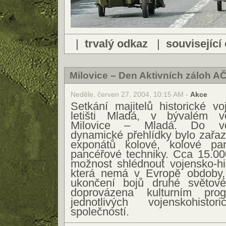
|
trvalý odkaz
|
související
Milovice – Den Aktivních záloh A
Neděle, červen 27, 2004, 10:15 AM -
Akce
Setkání majitelů historické v
letišti Mladá, v bývalém v
Milovice – Mladá. Do voj
dynamické přehlídky bylo zařa
exponátů kolové, kolové p
pancéřové techniky. Cca 15.00
možnost shlédnout vojensko-his
která nemá v Evropě obdoby,
ukončení bojů druhé světové
doprovázena kulturním pro
jednotlivých vojenskohist
společností.