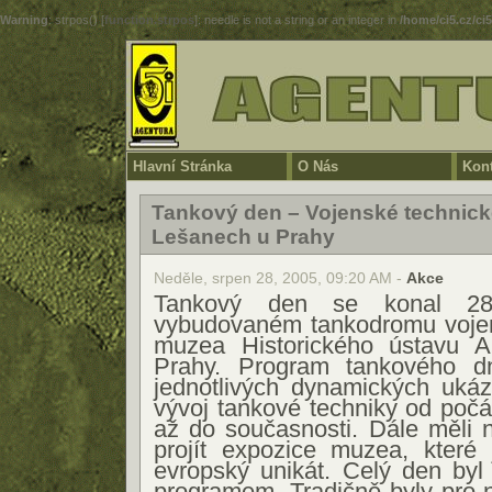
Warning
: strpos() [
function.strpos
]: needle is not a string or an integer in
/home/ci5.cz/ci
Hlavní Stránka
O Nás
Kont
Tankový den – Vojenské techni
Lešanech u Prahy
Neděle, srpen 28, 2005, 09:20 AM -
Akce
Tankový den se konal 28
vybudovaném tankodromu voje
muzea Historického ústavu
Prahy. Program tankového d
jednotlivých dynamických ukáz
vývoj tankové techniky od počá
až do současnosti. Dále měli 
projít expozice muzea, které
evropský unikát. Celý den byl
programem. Tradičně byly pro 