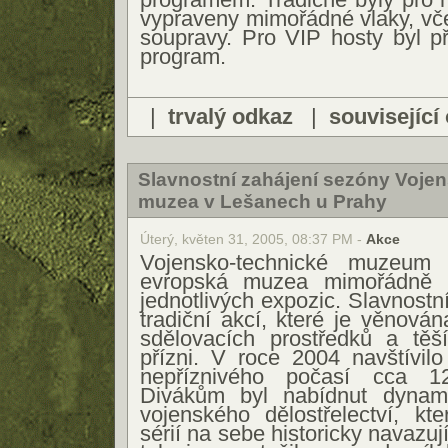
vypraveny mimořádné vlaky, vče
soupravy. Pro VIP hosty byl př
program.
|
trvalý odkaz
|
související
Slavnostní zahájení sezóny Voje
muzea v Lešanech u Prahy
Úterý, květen 31, 2005, 08:37 PM -
Akce
Vojensko-technické muzeum 
evropská muzea mimořádně 
jednotlivých expozic. Slavnostn
tradiční akcí, které je věnová
sdělovacích prostředků a těš
přízni. V roce 2004 navštívilo
nepříznivého počasí cca 12
Divákům byl nabídnut dynami
vojenského dělostřelectví, kt
sérií na sebe historicky navazu