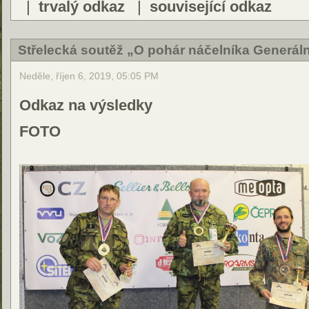
|
trvalý odkaz
|
související odkaz
Střelecká soutěž „O pohár náčelníka Generál
Neděle, říjen 6, 2019, 05:05 PM
Odkaz na výsledky
FOTO