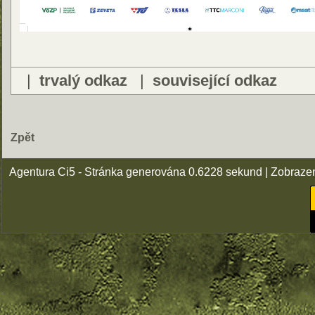
|
trvalý odkaz
|
související odkaz
Zpět
Agentura Ci5 - Stránka generována 0.6228 sekund | Zobraze