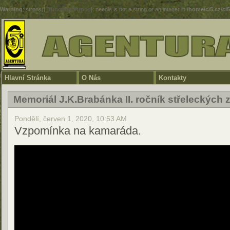
Warning
: strpos() [
function.strpos
]: needle is not a string or an integer in
/home/ci5.cz/ci
Hlavní Stránka
O Nás
Kontakty
Memoriál J.K.Brabánka II. ročník střeleckých
Pondělí, červen 1, 2020, 10:53 AM
Vzpomínka na kamaráda.