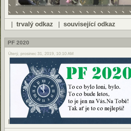
|
trvalý odkaz
|
související odkaz
PF 2020
Úterý, prosinec 31, 2019, 10:10 AM
l