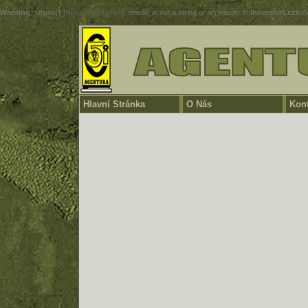
Warning
: strpos() [
function.strpos
]: needle is not a string or an integer in
/home/ci5.cz/ci
Hlavní Stránka
O Nás
Kont