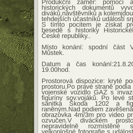
Produkční záměr: pomocí a
historických dokumentů vy
diváků,návštěvníků a kolemjdou
tehdejších účastníků událostí s
S tímto pocitem je získat pr
besedě s historiky Historic
České republiky..
Místo konání: spodní část 
Můstek.
Datum a čas konání:21.8.
19.00hod.
Prostorová dispozice: kryté 
prostoru.Po pravé straně podia
vojenské vozidlo GAZ s invaz
figuríny sov.vojáků. Po levé 
sanitka Škoda 1202 a fig
raněným.Nad podiem zavěšená
obrazovka 4m/3m pro video pro
ozvučen.V diváckém prost
nepravidelně rozmístěné s
velkoplošné fotografie s událos