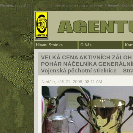
Warning
: strpos() [
function.strpos
]: needle is not a string or an integer in
/home/ci5.cz/ci
Hlavní Stránka
O Nás
Kont
VELKÁ CENA AKTIVNÍCH ZÁLOH
POHÁR NÁČELNÍKA GENERÁLNÍ
Vojenská pěchotní střelnice – Str
Neděle, září 21, 2008, 08:11 AM