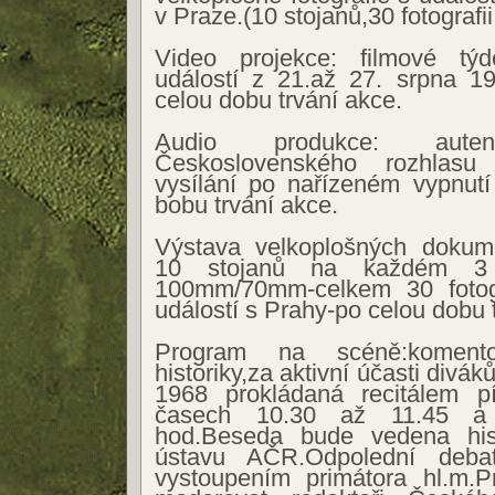
v Praze.(10 stojanů,30 fotografi
Video projekce: filmové t
událostí z 21.až 27. srpna 
celou dobu trvání akce.
Audio produkce: autent
Československého rozhlasu 
vysílání po nařízeném vypnutí
bobu trvání akce.
Výstava velkoplošných dokumen
10 stojanů na každém 3
100mm/70mm-celkem 30 fotogr
událostí s Prahy-po celou dobu 
Program na scéně:komen
historiky,za aktivní účasti divá
1968 prokládaná recitálem p
časech 10.30 až 11.45 a
hod.Beseda bude vedena hist
ústavu AČR.Odpolední deba
vystoupením primátora hl.m.