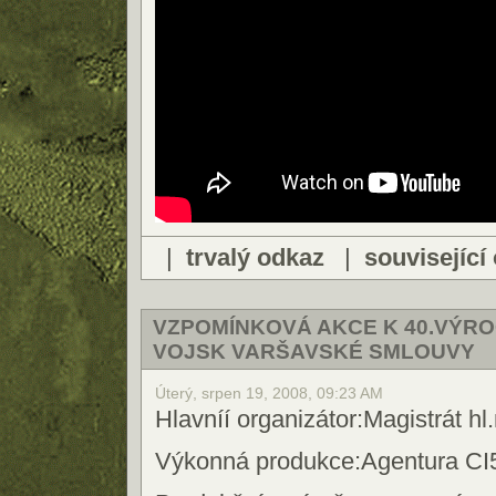
|
trvalý odkaz
|
související
VZPOMÍNKOVÁ AKCE K 40.VÝRO
VOJSK VARŠAVSKÉ SMLOUVY
Úterý, srpen 19, 2008, 09:23 AM
Hlavníí organizátor:Magistrát hl
Výkonná produkce:Agentura CI