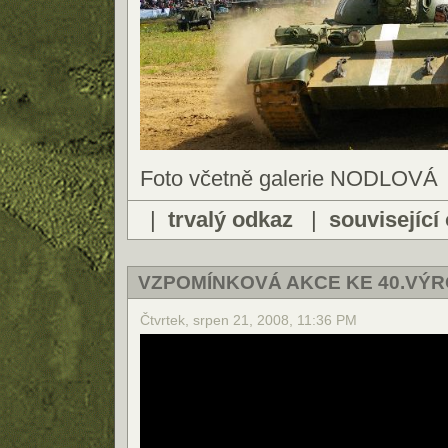
Foto včetně galerie NODLOVÁ
|
trvalý odkaz
|
související
VZPOMÍNKOVÁ AKCE KE 40.VÝR
Čtvrtek, srpen 21, 2008, 11:36 PM