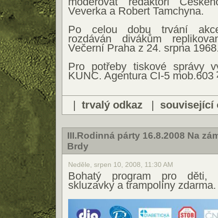
moderovat redaktoři České
Veverka a Robert Tamchyna.
Po celou dobu trvání akc
rozdáván divákům replikova
Večerní Praha z 24. srpna 1968
Pro potřeby tiskové správy vy
KUNC. Agentura CI-5 mob.603 
|
trvalý odkaz
|
související
III.Rodinná párty 16.8.2008 Na z
Brdy
Neděle, srpen 10, 2008, 11:30 AM
Bohatý program pro děti, 
skluzavky a trampolíny zdarma.