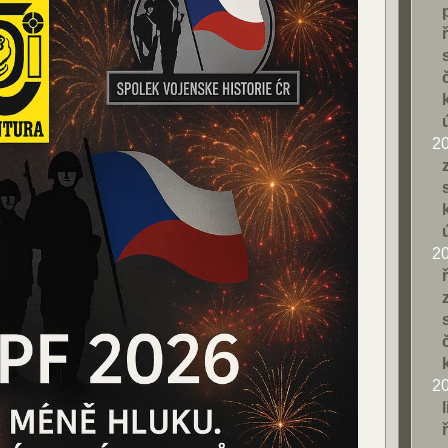
2
2
2