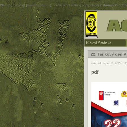
Warning
: strpos() [
function.strpos
]: needle is not a string or an integer in
/home/ci5.cz/ci
Hlavní Stránka
22. Tankový den V
Pondělí, srpen 3, 2026, 1
pdf