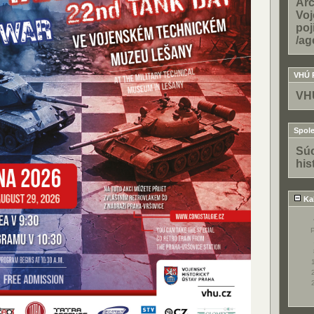
Arc
Voj
poj
/ag
VHÚ 
VH
Spole
Súo
his
Ka