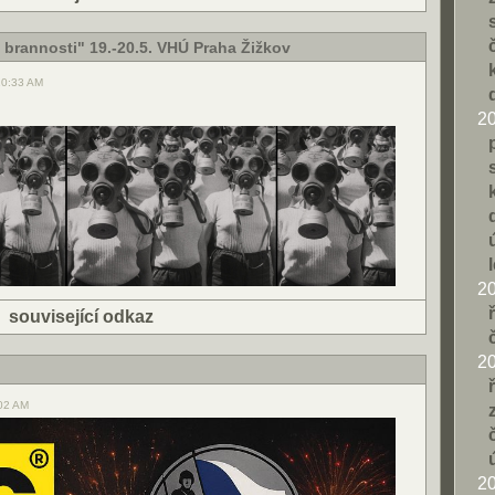
brannosti" 19.-20.5. VHÚ Praha Žižkov
10:33 AM
2
2
|
související odkaz
2
:02 AM
2