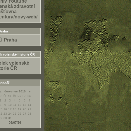
hiv Youtube
enská zdravotní
išťovna
entura/novy-web/
Praha
Ú Praha
k vojenské historie ČR
lek vojenské
torie ČR
lendář
«
červenec 2019
»
Po
Út
St
Čt
Pá
So
Ne
1
2
3
4
5
6
7
8
9
10
11
12
13
14
15
16
17
18
19
20
21
22
23
24
25
26
27
28
29
30
31
08/07/26