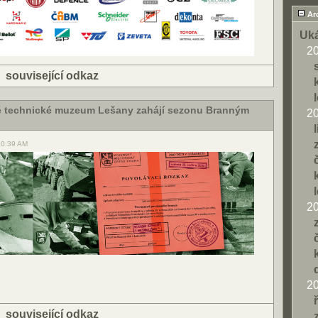
Ar
Uká
2
|
související odkaz
é technické muzeum Lešany zahájí sezonu Branným
2
10:39 AM
2
2
|
související odkaz