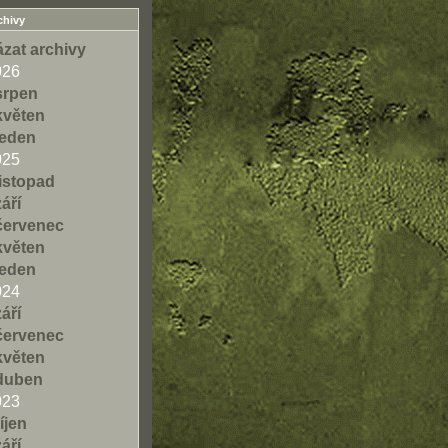
chivy
zat archivy
026
srpen
květen
leden
025
listopad
září
červenec
květen
leden
024
září
červenec
květen
duben
023
říjen
září