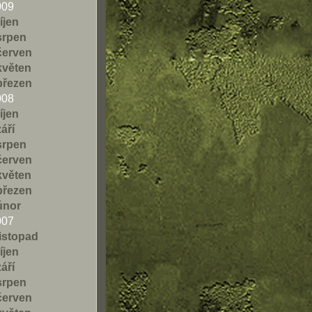
009
říjen
srpen
červen
květen
březen
008
říjen
září
srpen
červen
květen
březen
únor
007
listopad
říjen
září
srpen
červen