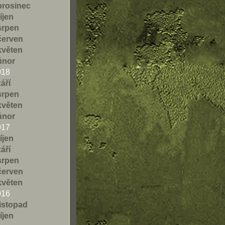
prosinec
říjen
srpen
červen
květen
únor
018
září
srpen
květen
únor
017
říjen
září
srpen
červen
květen
016
listopad
říjen