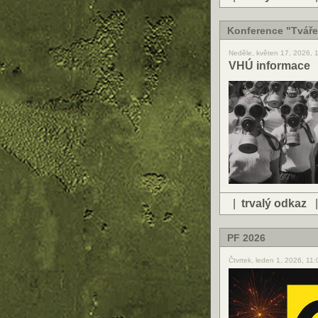
Konference "Tváře 
Neděle, květen 17, 2026, 
VHÚ informace
|
trvalý odkaz
PF 2026
Čtvrtek, leden 1, 2026, 11