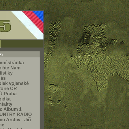
zy
vní stránka
pište Nám
tistiky
Nás
lek vojenské
torie ČR
Ú Praha
bídka
takty
o Album 1
UNTRY RADIO
eo Archiv - Jiří
nc