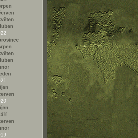
srpen
červen
květen
duben
022
prosinec
srpen
květen
duben
únor
leden
021
říjen
červen
020
říjen
září
červen
únor
019