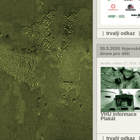
|
trvalý odkaz
30.5.2026 Vojensk
dnem pro děti
Neděle, květen 17, 2026, 
VHÚ informace
Plakát
|
trvalý odkaz