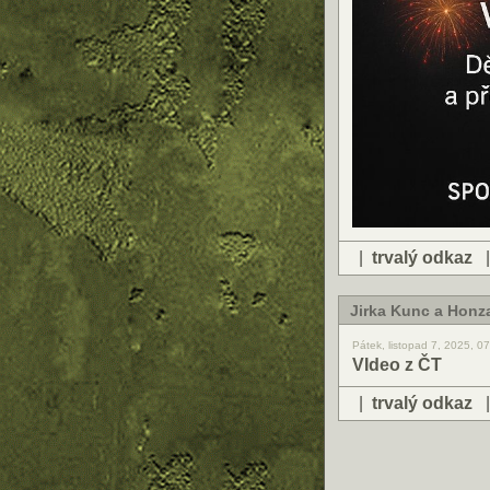
|
trvalý odkaz
Jirka Kunc a Honza
Pátek, listopad 7, 2025, 0
VIdeo z ČT
|
trvalý odkaz