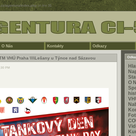
5.cz/agentura/index.php
on line
31
O Nás
Kontakty
Odkazy
Odka
TM VHÚ Praha \\\\Lešany u Týnce nad Sázavou
Hla
2:30 PM
Na
Sta
O 
Spo
his
VH
Na
Kon
Fot
CO
Vid
Ku