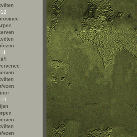
květen
012
prosinec
srpen
červen
květen
březen
011
září
červenec
červen
květen
březen
únor
010
říjen
srpen
červen
květen
březen