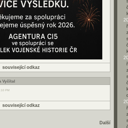
2
2
|
související odkaz
 Vyčítal
7:10 PM
2
|
související odkaz
Další