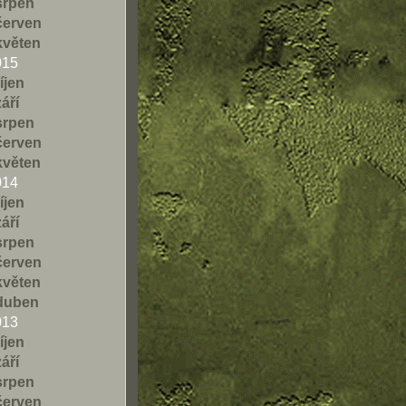
srpen
červen
květen
015
říjen
září
srpen
červen
květen
014
říjen
září
srpen
červen
květen
duben
013
říjen
září
srpen
červen