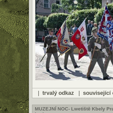
|
trvalý odkaz
|
související
MUZEJNÍ NOC- Lwetiště Kbely Pra