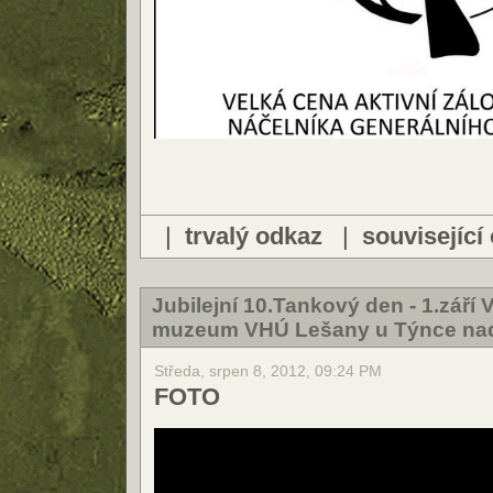
|
trvalý odkaz
|
související
Jubilejní 10.Tankový den - 1.září
muzeum VHÚ Lešany u Týnce na
Středa, srpen 8, 2012, 09:24 PM
FOTO