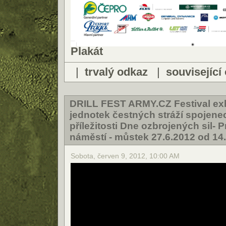
Plakát
|
trvalý odkaz
|
související
DRILL FEST ARMY.CZ Festival exh
jednotek čestných stráží spojen
příležitosti Dne ozbrojených sil- 
náměstí - můstek 27.6.2012 od 14
Sobota, červen 9, 2012, 10:00 AM