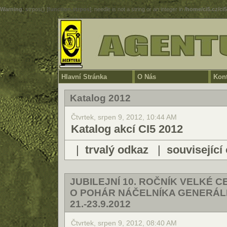
Warning
: strpos() [
function.strpos
]: needle is not a string or an integer in
/home/ci5.cz/ci
Hlavní Stránka
O Nás
Kont
Katalog 2012
Čtvrtek, srpen 9, 2012, 10:44 AM
Katalog akcí CI5 2012
|
trvalý odkaz
|
související
JUBILEJNÍ 10. ROČNÍK VELKÉ C
O POHÁR NÁČELNÍKA GENERÁL
21.-23.9.2012
Čtvrtek, srpen 9, 2012, 08:40 AM