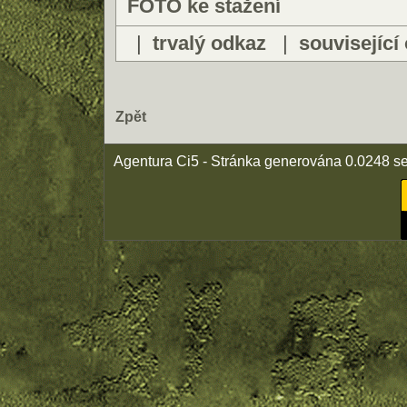
FOTO ke stažení
|
trvalý odkaz
|
související
Zpět
Agentura Ci5 - Stránka generována 0.0248 s