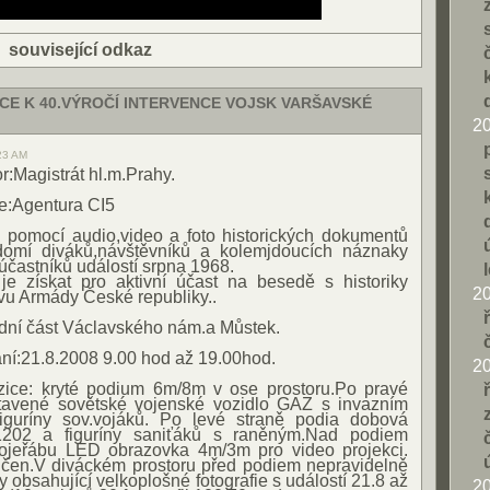
|
související odkaz
E K 40.VÝROČÍ INTERVENCE VOJSK VARŠAVSKÉ
2
:23 AM
r:Magistrát hl.m.Prahy.
e:Agentura CI5
 pomocí audio,video a foto historických dokumentů
domí diváků,návštěvníků a kolemjdoucích náznaky
 účastníků událostí srpna 1968.
je získat pro aktivní účast na besedě s historiky
2
vu Armády České republiky..
odní část Václavského nám.a Můstek.
ní:21.8.2008 9.00 hod až 19.00hod.
2
zice: kryté podium 6m/8m v ose prostoru.Po pravé
stavené sovětské vojenské vozidlo GAZ s invazním
figuríny sov.vojáků. Po levé straně podia dobová
1202 a figuríny saniťáků s raněným.Nad podiem
ojeřábu LED obrazovka 4m/3m pro video projekci.
učen.V diváckém prostoru před podiem nepravidelně
y obsahující velkoplošné fotografie s událostí 21.8 až
2