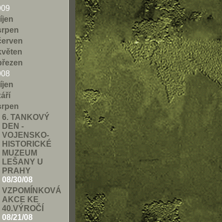
009
říjen
srpen
červen
květen
březen
008
říjen
září
srpen
6. TANKOVÝ
DEN -
VOJENSKO-
HISTORICKÉ
MUZEUM
LEŠANY U
PRAHY
08/30/08
VZPOMÍNKOVÁ
AKCE KE
40.VÝROČÍ
08/21/08