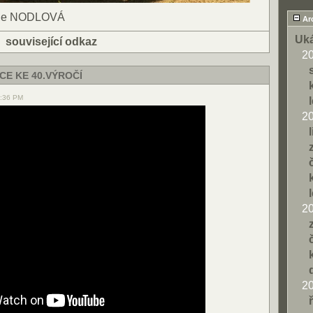
erie NODLOVÁ
Ar
Uká
|
související odkaz
2
E KE 40.VÝROČÍ
1:36 PM
2
2
2