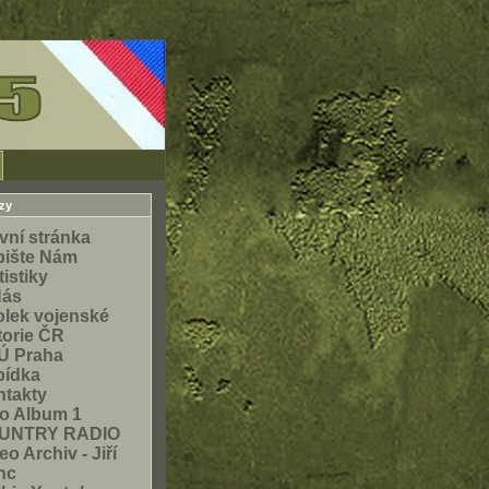
zy
vní stránka
pište Nám
tistiky
Nás
lek vojenské
torie ČR
Ú Praha
bídka
takty
o Album 1
UNTRY RADIO
eo Archiv - Jiří
nc