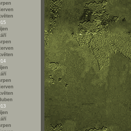
srpen
červen
květen
015
říjen
září
srpen
červen
květen
014
říjen
září
srpen
červen
květen
duben
013
říjen
září
srpen