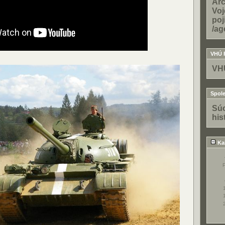
Arc
Voj
poj
/ag
VHÚ 
VH
Spole
Súo
his
Ka