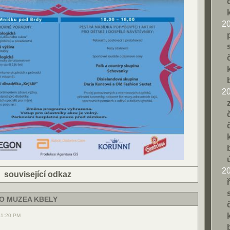
2
2
2
|
související odkaz
HO MUZEA KBELY
11:20 PM