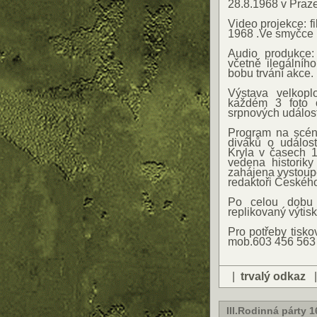
28.8.1968 v Praze
Video projekce: f
1968 .Ve smyčce p
Audio produkce:
včetně ilegálníh
bobu trvání akce.
Výstava velkopl
každém 3 foto 
srpnových událost
Program na scéně
diváků o událos
Kryla v časech 
vedena historik
zahájena vystoup
redaktoři Českéh
Po celou dobu 
replikovaný výtis
Pro potřeby tisk
mob.603 456 563
|
trvalý odkaz
III.Rodinná párty 