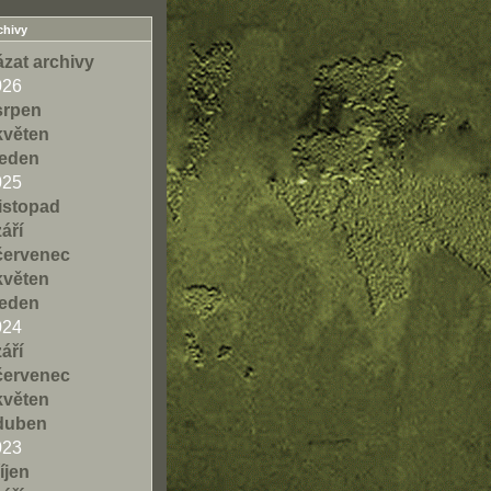
chivy
zat archivy
026
srpen
květen
leden
025
listopad
září
červenec
květen
leden
024
září
červenec
květen
duben
023
říjen