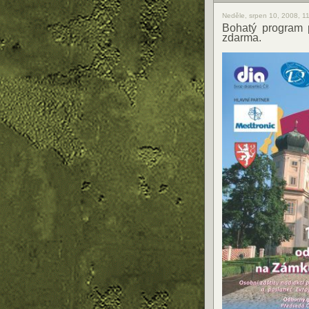
Neděle, srpen 10, 2008, 1
Bohatý program p
zdarma.