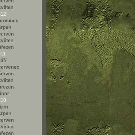
červen
květen
012
prosinec
srpen
červen
květen
březen
011
září
červenec
červen
květen
březen
únor
010
říjen
srpen
červen
květen
březen