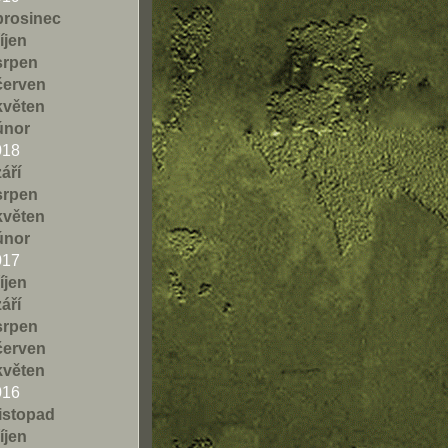
prosinec
říjen
srpen
červen
květen
únor
018
září
srpen
květen
únor
017
říjen
září
srpen
červen
květen
016
listopad
říjen