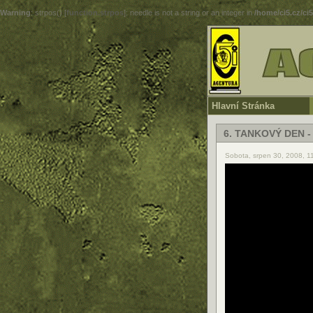
Warning
: strpos() [
function.strpos
]: needle is not a string or an integer in
/home/ci5.cz/ci
Hlavní Stránka
6. TANKOVÝ DEN 
Sobota, srpen 30, 2008, 1