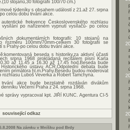
.(10 stojanů,30 fotografii 100/70 cm.)
ilmové týdeníky s obsahem událostí z 21.až 27. srpna
o celou dobu trvání akce.
 autentické frekvence Československého rozhlasu
o vysílání po nařízeném vypnutí vysílačů- po celou
ošných dokumentárních fotografii: 10 stojanů na
o rozměru 100mm/70mm-celkem 30 fotografii se
2
í s Prahy-po celou dobu trvání akce.
:komentovaná beseda s historiky,za aktivní účasti
tech srpna 1968 prokládaná recitálem písní Karla
10.30 až 11.45 a 16.30 až 17.45 hod.Beseda bude
y Historického ústavu AČR.Odpolední debata bude
ením primátora hl.m.Prahy.Besedu budou moderovat
o rozhlasu Luboš Veverka a Robert Tamchyna.
2
trvání akce bude bezplatně rozdáván divákům
k denníku Večerní Praha z 24. srpna 1968.
ové správy vypracoval kpt. JIŘÍ KUNC. Agentura CI-5
|
související odkaz
2
16.8.2008 Na zámku v Mníšku pod Brdy