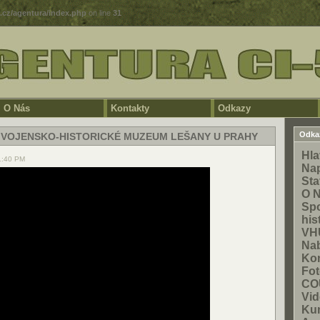
5.cz/agentura/index.php
on line
31
O Nás
Kontakty
Odkazy
Odka
- VOJENSKO-HISTORICKÉ MUZEUM LEŠANY U PRAHY
Hla
1:40 PM
Na
Sta
O 
Spo
his
VH
Na
Kon
Fot
CO
Vid
Ku