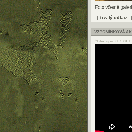
Foto včetně gal
|
trvalý odkaz
VZPOMÍNKOVÁ AKC
Čtvrtek, srpen 21, 2008, 1