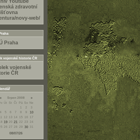
hiv Youtube
enská zdravotní
išťovna
entura/novy-web/
Praha
Ú Praha
k vojenské historie ČR
lek vojenské
torie ČR
lendář
«
Srpen 2008
»
Po
Út
St
Čt
Pá
So
Ne
1
2
3
4
5
6
7
8
9
10
11
12
13
14
15
16
17
18
19
20
21
22
23
24
25
26
27
28
29
30
31
08/07/26