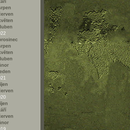
září
srpen
červen
květen
duben
022
prosinec
srpen
květen
duben
únor
leden
021
říjen
červen
020
říjen
září
červen
únor
019