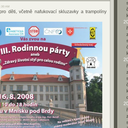
1:30 AM
ro děti, včetně nafukovací skluzavky a trampolíny
2
2
2