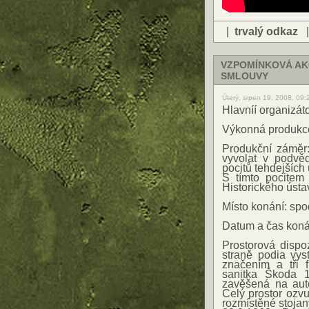
|
trvalý odkaz
VZPOMÍNKOVÁ AKC
SMLOUVY
Úterý, srpen 19, 2008, 09
Hlavníí organizáto
Výkonná produkc
Produkční záměr:
vyvolat v podvě
pocitů tehdejších
S tímto pocitem 
Historického ústa
Místo konání: sp
Datum a čas koná
Prostorová dispo
straně podia vy
značením a tři 
sanitka Škoda 
zavěšená na aut
Celý prostor ozv
rozmístěné stojan