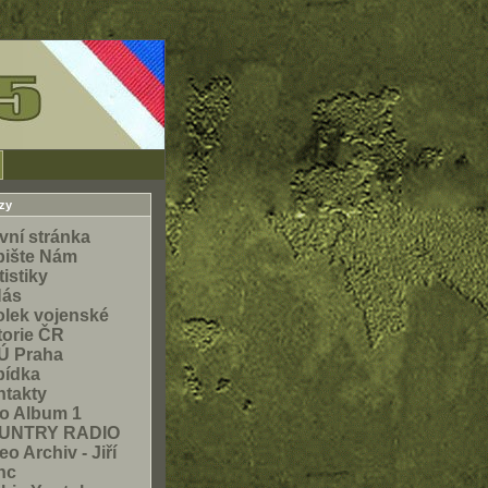
zy
vní stránka
pište Nám
tistiky
Nás
lek vojenské
torie ČR
Ú Praha
bídka
takty
o Album 1
UNTRY RADIO
eo Archiv - Jiří
nc