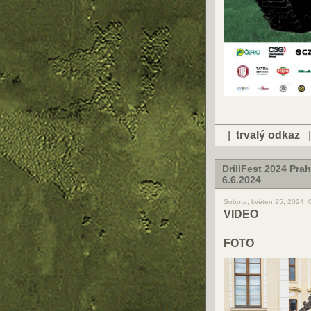
|
trvalý odkaz
DrillFest 2024 Pr
6.6.2024
Sobota, květen 25, 2024,
VIDEO
FOTO