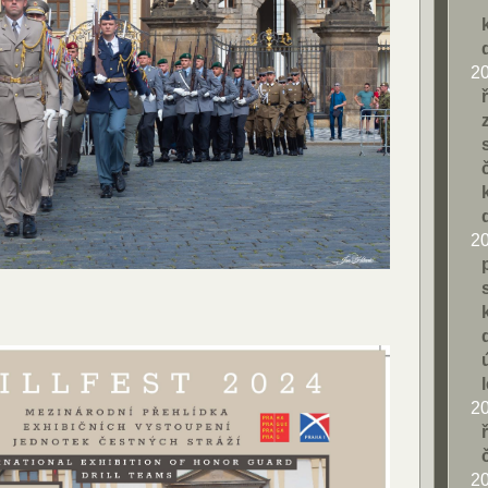
2
2
2
2