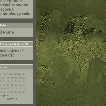
hiv Youtube
enská zdravotní
išťovna
entura/novy-web/
Praha
Ú Praha
k vojenské historie ČR
lek vojenské
torie ČR
lendář
«
červenec 2024
»
Po
Út
St
Čt
Pá
So
Ne
1
2
3
4
5
6
7
8
9
10
11
12
13
14
15
16
17
18
19
20
21
22
23
24
25
26
27
28
29
30
31
08/07/26