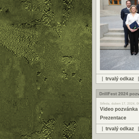
|
trvalý odkaz
DrillFest 2024 poz
Středa, duben 17, 2024, 
Video pozvánka 
Prezentace
|
trvalý odkaz