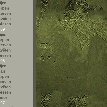
říjen
srpen
červen
květen
březen
009
říjen
srpen
červen
květen
březen
008
říjen
září
srpen
červen
květen
březen
únor
007