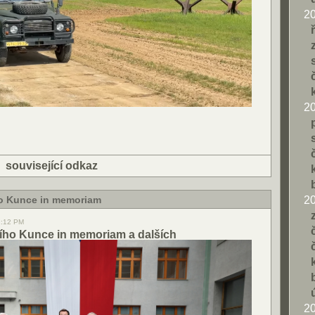
2
2
|
související odkaz
ho Kunce in memoriam
2
2:12 PM
ího Kunce in memoriam a dalších
2