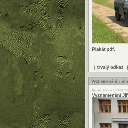
Plakát pdf.
|
trvalý odkaz
Vyznamenání Jiří
Neděle, květen 5, 2024, 0
Vyznamenání Jíř