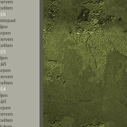
červen
květen
016
listopad
říjen
srpen
červen
květen
015
říjen
září
srpen
červen
květen
014
říjen
září
srpen
červen
květen
duben