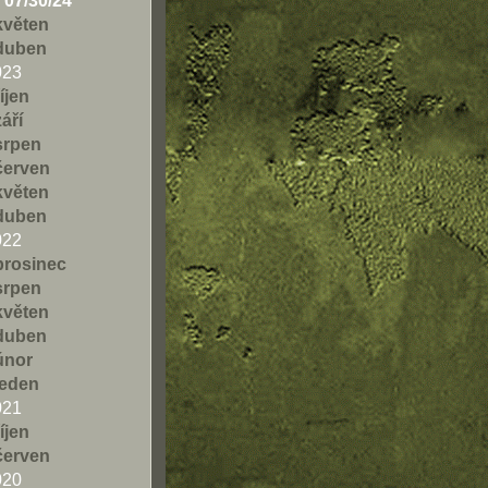
07/30/24
květen
duben
023
říjen
září
srpen
červen
květen
duben
022
prosinec
srpen
květen
duben
únor
leden
021
říjen
červen
020