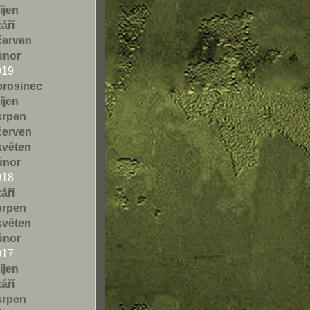
říjen
září
červen
únor
019
prosinec
říjen
srpen
červen
květen
únor
018
září
srpen
květen
únor
017
říjen
září
srpen