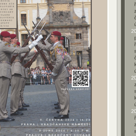
2
2
2