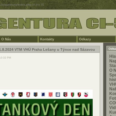
5.cz/agentura/index.php
on line
31
O Nás
Kontakty
Odkazy
Odka
1.8.2024 VTM VHÚ Praha Lešany u Týnce nad Sázavou
Hla
 10:32 PM
Na
Sta
O 
Spo
his
VH
Na
Kon
Fot
CO
Vid
Ku