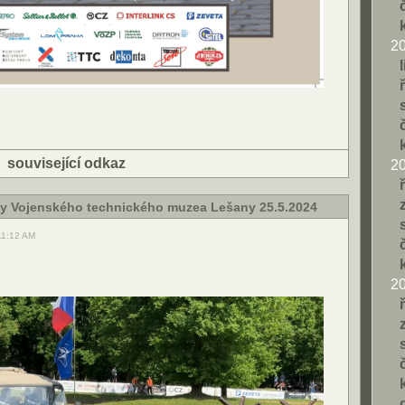
2
|
související odkaz
2
ny Vojenského technického muzea Lešany 25.5.2024
11:12 AM
2