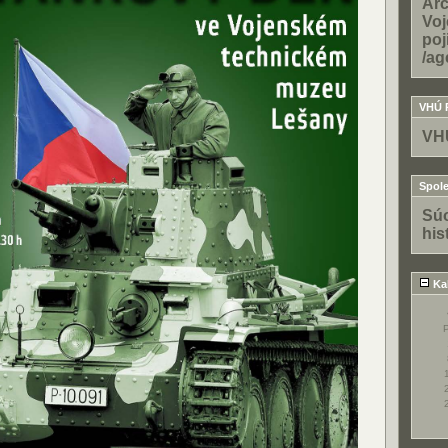
Arc
Voj
poj
/ag
VHÚ 
VH
Spole
Súo
his
Ka