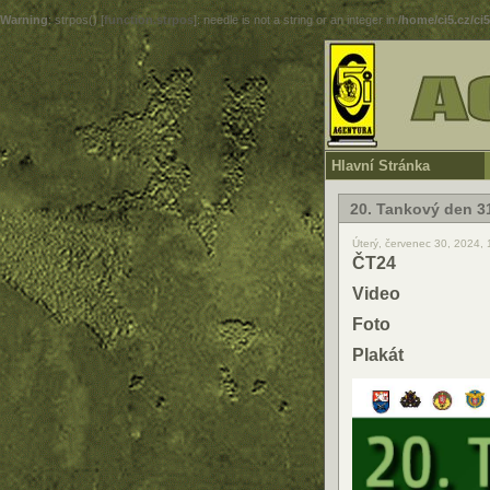
Warning
: strpos() [
function.strpos
]: needle is not a string or an integer in
/home/ci5.cz/ci
Hlavní Stránka
20. Tankový den 3
Úterý, červenec 30, 2024,
ČT24
Video
Foto
Plakát