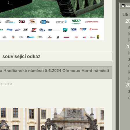
Ar
Uká
2
2
|
související odkaz
aha Hradčanské náměstí 5.6.2024 Olomouc Horní náměstí
2
 01:14 PM