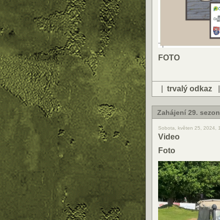
FOTO
|
trvalý odkaz
Zahájení 29. sezo
Sobota, květen 25, 2024, 
Video
Foto