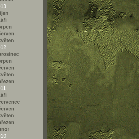
013
říjen
září
srpen
červen
květen
012
prosinec
srpen
červen
květen
březen
011
září
červenec
červen
květen
březen
únor
010