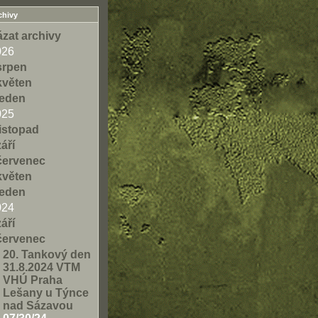
chivy
zat archivy
026
srpen
květen
leden
025
listopad
září
červenec
květen
leden
024
září
červenec
20. Tankový den
31.8.2024 VTM
VHÚ Praha
Lešany u Týnce
nad Sázavou