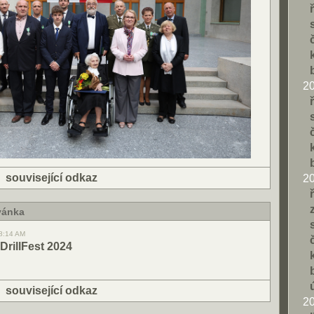
2
|
související odkaz
2
vánka
08:14 AM
DrillFest 2024
|
související odkaz
2