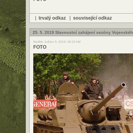
|
trvalý odkaz
|
související odkaz
25. 5. 2019 Slavnostní zahájení sezóny Vojensk
Neděle, květen 5, 2019, 09:25 AM
FOTO