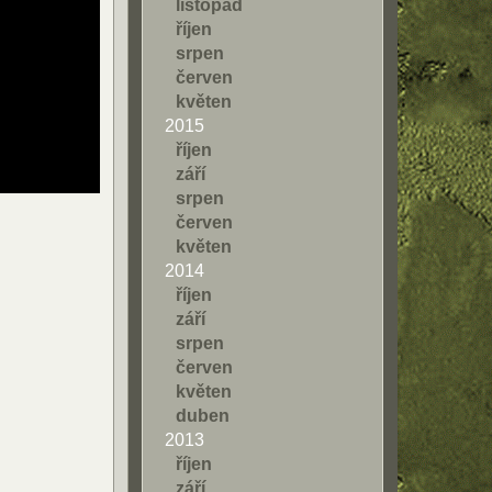
listopad
říjen
srpen
červen
květen
2015
říjen
září
srpen
červen
květen
2014
říjen
září
srpen
červen
květen
duben
2013
říjen
září