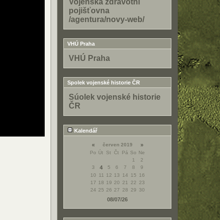
Vojenská zdravotní
pojišťovna
/agentura/novy-web/
VHÚ Praha
VHÚ Praha
Spolek vojenské historie ČR
Súolek vojenské historie
ČR
Kalendář
«
červen 2019
»
Po
Út
St
Čt
Pá
So
Ne
1
2
3
4
5
6
7
8
9
10
11
12
13
14
15
16
17
18
19
20
21
22
23
24
25
26
27
28
29
30
08/07/26