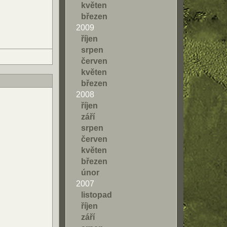
květen
březen
2009
říjen
srpen
červen
květen
březen
2008
říjen
září
srpen
červen
květen
březen
únor
2007
listopad
říjen
září