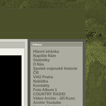
Odkazy
Hlavní stránka
Napište Nám
Statistiky
O Nás
Spolek vojenské historie
ČR
VHÚ Praha
Nabídka
Kontakty
Foto Album 1
COUNTRY RADIO
Video Archiv - Jiří Kunc
Archiv Youtube