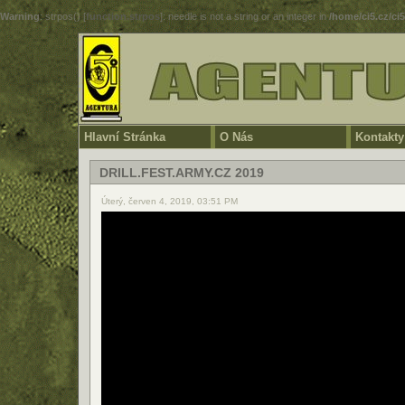
Warning
: strpos() [
function.strpos
]: needle is not a string or an integer in
/home/ci5.cz/ci
Hlavní Stránka
O Nás
Kontakty
DRILL.FEST.ARMY.CZ 2019
Úterý, červen 4, 2019, 03:51 PM