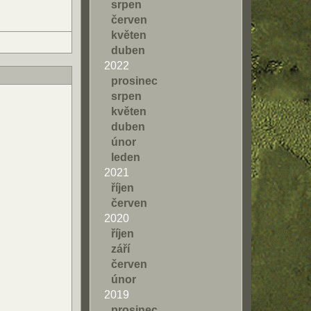
srpen
červen
květen
duben
2022
prosinec
srpen
květen
duben
únor
leden
2021
říjen
červen
2020
říjen
září
červen
únor
2019
prosinec