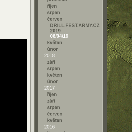
říjen
srpen
červen
DRILL.FEST.ARMY.CZ
2019
06/04/19
květen
únor
2018
září
srpen
květen
únor
2017
říjen
září
srpen
červen
květen
2016