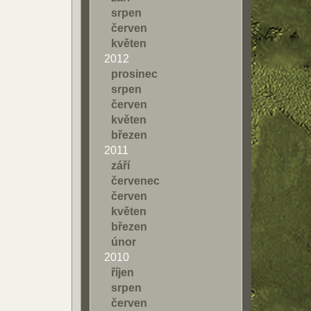
srpen
červen
květen
2012
prosinec
srpen
červen
květen
březen
2011
září
červenec
červen
květen
březen
únor
2010
říjen
srpen
červen