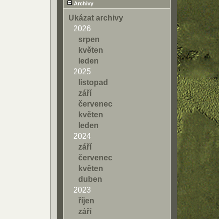
Archivy
Ukázat archivy
2026
srpen
květen
leden
2025
listopad
září
červenec
květen
leden
2024
září
červenec
květen
duben
2023
říjen
září