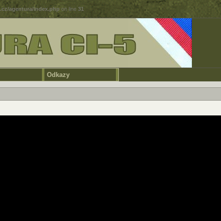
5.cz/agentura/index.php
on line
31
Odkazy