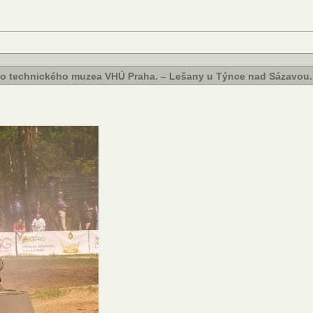
ého technického muzea VHÚ Praha. – Lešany u Týnce nad Sázavou.