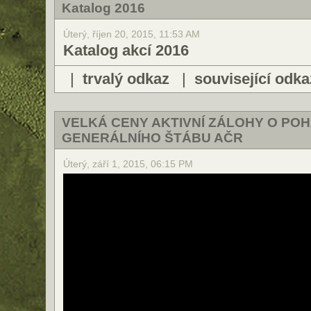
Katalog 2016
Úterý, říjen 20, 2015, 11:53 AM
Katalog akcí 2016
|
trvalý odkaz
|
související odka
VELKÁ CENY AKTIVNÍ ZÁLOHY O PO
GENERÁLNÍHO ŠTÁBU AČR
Úterý, září 1, 2015, 06:15 PM