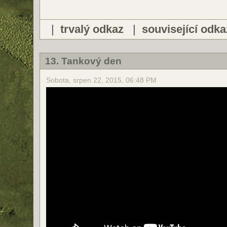
|
trvalý odkaz
|
související odka
13. Tankový den
Sobota, srpen 22, 2015, 06:48 PM