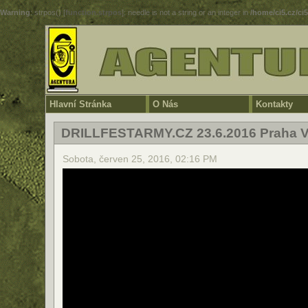
Warning
: strpos() [
function.strpos
]: needle is not a string or an integer in
/home/ci5.cz/ci
Hlavní Stránka
O Nás
Kontakty
DRILLFESTARMY.CZ 23.6.2016 Praha V
Sobota, červen 25, 2016, 02:16 PM