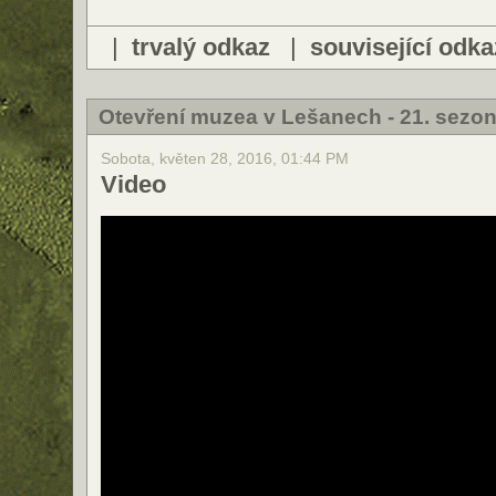
|
trvalý odkaz
|
související odka
Otevření muzea v Lešanech - 21. sezon
Sobota, květen 28, 2016, 01:44 PM
Video