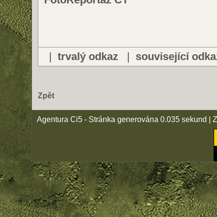
|
trvalý odkaz
|
související odka
Zpět
Agentura Ci5 - Stránka generována 0.035 sekund | 