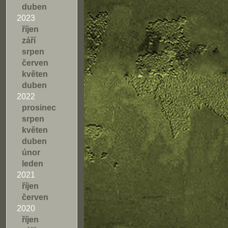
duben
2023
říjen
září
srpen
červen
květen
duben
2022
prosinec
srpen
květen
duben
únor
leden
2021
říjen
červen
2020
říjen