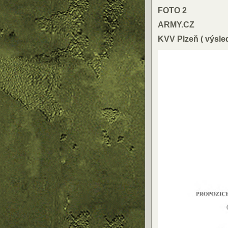
FOTO 2
ARMY.CZ
KVV Plzeň ( výsle