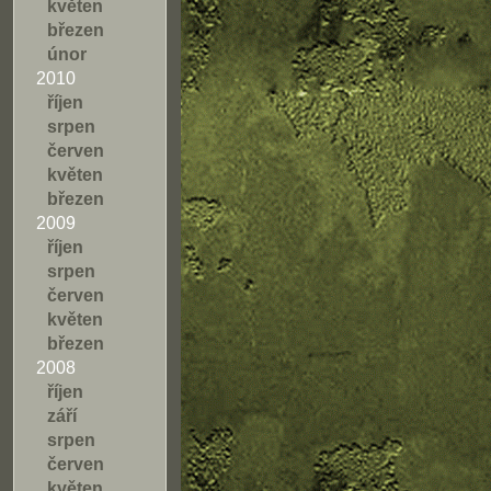
květen
březen
únor
2010
říjen
srpen
červen
květen
březen
2009
říjen
srpen
červen
květen
březen
2008
říjen
září
srpen
červen
květen