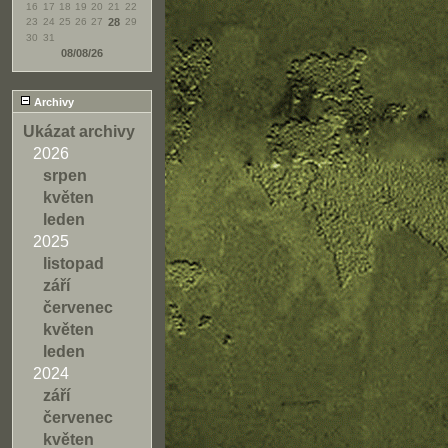
16
17
18
19
20
21
22
23
24
25
26
27
28
29
30
31
08/08/26
Archivy
Ukázat archivy
2026
srpen
květen
leden
2025
listopad
září
červenec
květen
leden
2024
září
červenec
květen