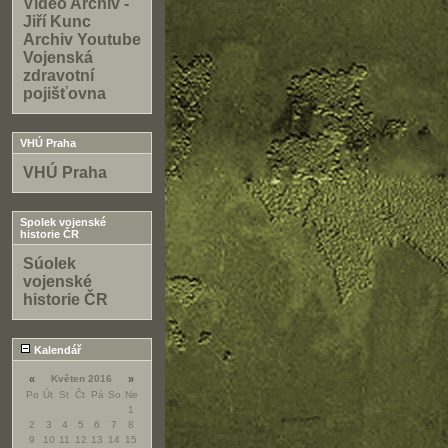
Video Archiv -
Jiří Kunc
Archiv Youtube
Vojenská
zdravotní
pojišťovna
VHÚ Praha
VHÚ Praha
Spolek vojenské
historie ČR
Súolek
vojenské
historie ČR
Kalendář
«
Květen 2016
»
Po
Út
St
Čt
Pá
So
Ne
1
2
3
4
5
6
7
8
9
10
11
12
13
14
15