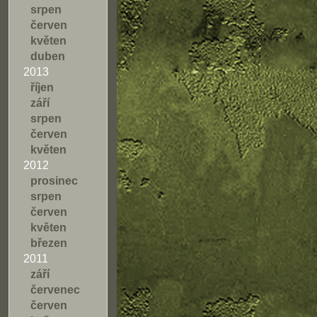
srpen
červen
květen
duben
2013
říjen
září
srpen
červen
květen
2012
prosinec
srpen
červen
květen
březen
2011
září
červenec
červen