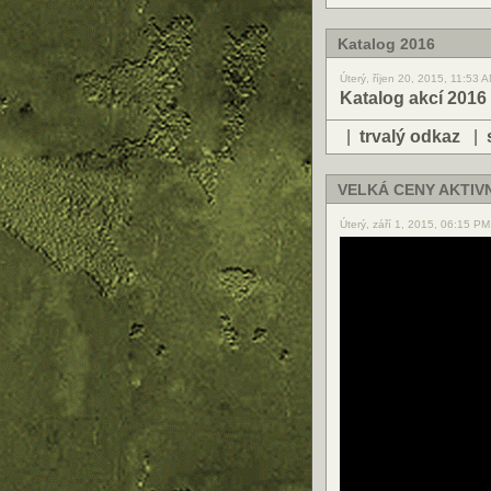
Katalog 2016
Úterý, říjen 20, 2015, 11:53 
Katalog akcí 2016
|
trvalý odkaz
|
VELKÁ CENY AKTIV
Úterý, září 1, 2015, 06:15 PM