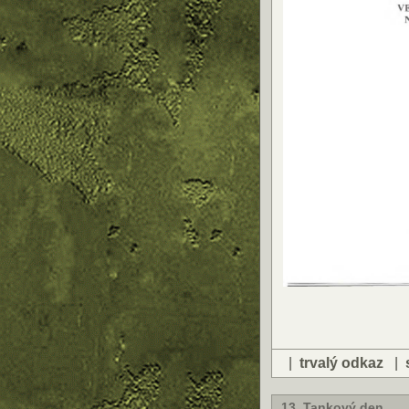
|
trvalý odkaz
|
13. Tankový den