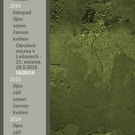
2016
listopad
říjen
srpen
červen
květen
Otevření
muzea v
Lešanech -
21. sezona
28.5.2016
05/28/16
2015
říjen
září
srpen
červen
květen
2014
říjen
září