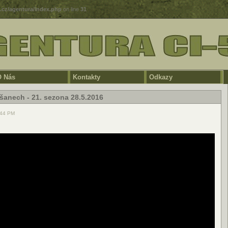
5.cz/agentura/index.php
on line
31
 Nás
Kontakty
Odkazy
šanech - 21. sezona 28.5.2016
:44 PM