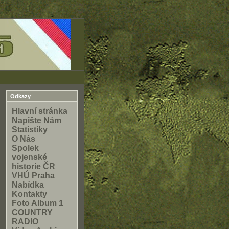
Odkazy
Hlavní stránka
Napište Nám
Statistiky
O Nás
Spolek
vojenské
historie ČR
VHÚ Praha
Nabídka
Kontakty
Foto Album 1
COUNTRY
RADIO