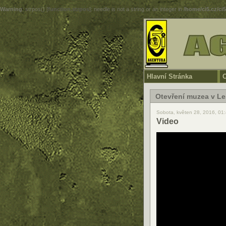
Warning
: strpos() [
function.strpos
]: needle is not a string or an integer in
/home/ci5.cz/ci
Hlavní Stránka
O
Otevření muzea v Le
Sobota, květen 28, 2016, 01
Video