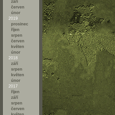
září
červen
únor
2019
prosinec
říjen
srpen
červen
květen
únor
2018
září
srpen
květen
únor
2017
říjen
září
srpen
červen
květen