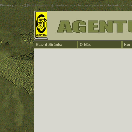
Warning
: strpos() [
function.strpos
]: needle is not a string or an integer in
/home/ci5.cz/ci
Hlavní Stránka
O Nás
Kont