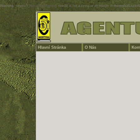
Warning
: strpos() [
function.strpos
]: needle is not a string or an integer in
/home/ci5.cz/ci
Hlavní Stránka
O Nás
Kont