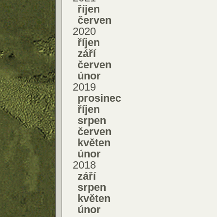
říjen
červen
2020
říjen
září
červen
únor
2019
prosinec
říjen
srpen
červen
květen
únor
2018
září
srpen
květen
únor