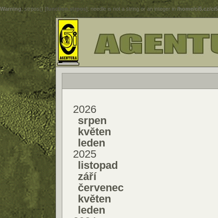
Warning
: strpos() [
function.strpos
]: needle is not a string or an integer in
/home/ci5.cz/ci
2026
srpen
květen
leden
2025
listopad
září
červenec
květen
leden