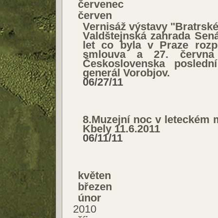
červenec
červen
Vernisáž výstavy "Bratrské
Valdštejnská zahrada Sená
let co byla v Praze roz
smlouva a 27. června
Československa poslední
generál Vorobjov.
06/27/11
8.Muzejní noc v leteckém
Kbely 11.6.2011
06/11/11
květen
březen
únor
2010