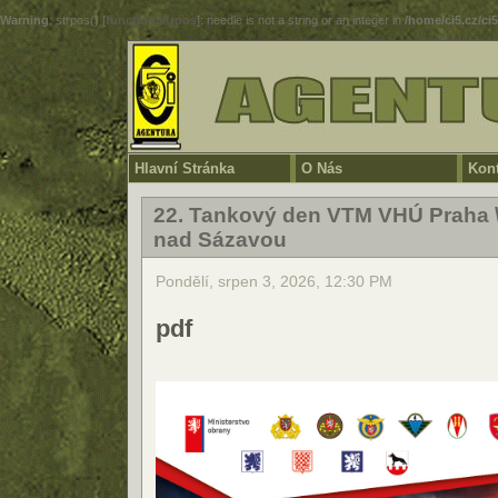
Warning
: strpos() [
function.strpos
]: needle is not a string or an integer in
/home/ci5.cz/ci
Hlavní Stránka
O Nás
Kont
22. Tankový den VTM VHÚ Praha \
nad Sázavou
Pondělí, srpen 3, 2026, 12:30 PM
pdf