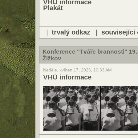
VHÚ informace
Plakát
|
trvalý odkaz
|
související
Konference "Tváře brannosti" 19.
Žižkov
Neděle, květen 17, 2026, 10:33 AM
VHÚ informace