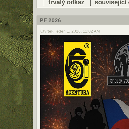
|
trvalý odkaz
|
související
PF 2026
Čtvrtek, leden 1, 2026, 11:02 AM