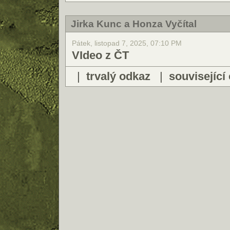
Jirka Kunc a Honza Vyčítal
Pátek, listopad 7, 2025, 07:10 PM
VIdeo z ČT
|
trvalý odkaz
|
související