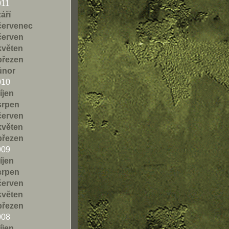
011
září
červenec
červen
květen
březen
únor
010
říjen
srpen
červen
květen
březen
009
říjen
srpen
červen
květen
březen
008
říjen