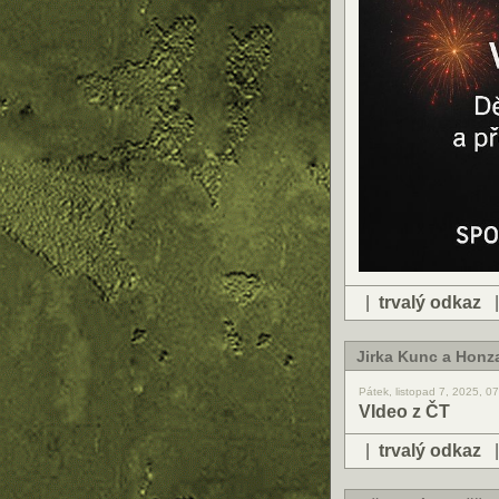
|
trvalý odkaz
Jirka Kunc a Honza
Pátek, listopad 7, 2025, 0
VIdeo z ČT
|
trvalý odkaz