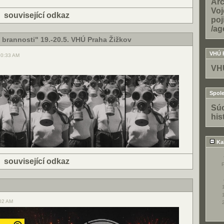
Arc
Voj
|
související odkaz
poj
/ag
brannosti" 19.-20.5. VHÚ Praha Žižkov
VHÚ 
10:33 AM
VH
Spole
Súo
his
Ka
|
související odkaz
:02 AM