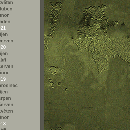
květen
duben
únor
leden
021
říjen
červen
020
říjen
září
červen
únor
019
prosinec
říjen
srpen
červen
květen
únor
018