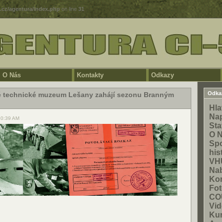
5.cz/agentura/index.php
on line
31
O Nás
Kontakty
Odkazy
Odka
é technické muzeum Lešany zahájí sezonu Branným
Hla
Na
10:39 AM
Sta
O 
Spo
his
VH
Na
Kon
Fot
CO
Vid
Ku