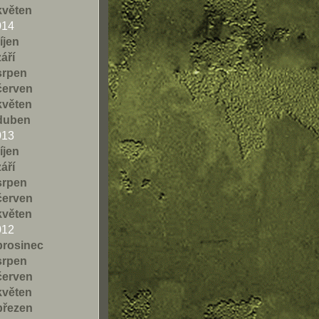
květen
014
říjen
září
srpen
červen
květen
duben
013
říjen
září
srpen
červen
květen
012
prosinec
srpen
červen
květen
březen