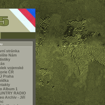
zy
vní stránka
pište Nám
tistiky
Nás
lek vojenské
torie ČR
Ú Praha
bídka
takty
o Album 1
UNTRY RADIO
eo Archiv - Jiří
nc