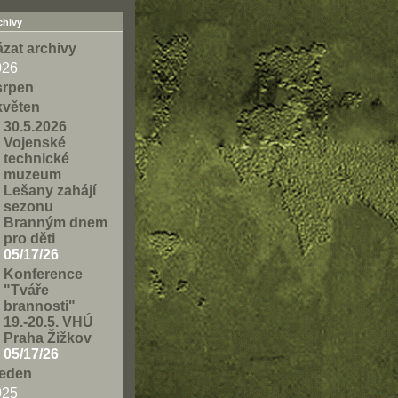
chivy
zat archivy
026
srpen
květen
30.5.2026
Vojenské
technické
muzeum
Lešany zahájí
sezonu
Branným dnem
pro děti
05/17/26
Konference
"Tváře
brannosti"
19.-20.5. VHÚ
Praha Žižkov
05/17/26
leden
025