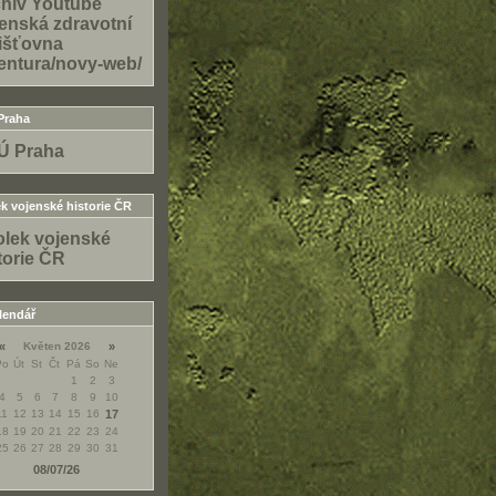
hiv Youtube
enská zdravotní
išťovna
entura/novy-web/
Praha
Ú Praha
k vojenské historie ČR
lek vojenské
torie ČR
lendář
«
Květen 2026
»
Po
Út
St
Čt
Pá
So
Ne
1
2
3
4
5
6
7
8
9
10
11
12
13
14
15
16
17
18
19
20
21
22
23
24
25
26
27
28
29
30
31
08/07/26