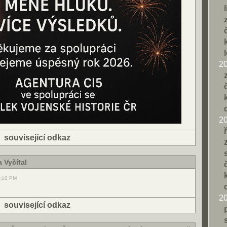
2
2
|
související odkaz
 Vyčítal
7:10 PM
2
|
související odkaz