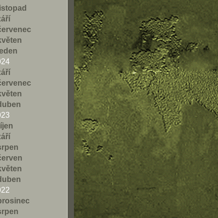
listopad
září
červenec
květen
leden
024
září
červenec
květen
duben
023
říjen
září
srpen
červen
květen
duben
022
prosinec
srpen