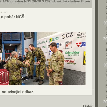
AZ AČR o pohár NGŠ 26-28.9.2025 Armádní stadion Plzeň
:55 PM
ž o pohár NGŠ
2
2
2
|
související odkaz
2
Další