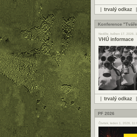
|
trvalý odkaz
Konference "Tváře 
Neděle, květen 17, 2026, 
VHÚ informace
|
trvalý odkaz
PF 2026
Čtvrtek, leden 1, 2026, 11