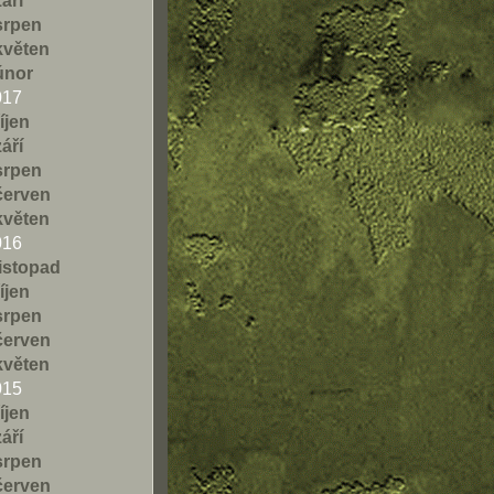
září
srpen
květen
únor
017
říjen
září
srpen
červen
květen
016
listopad
říjen
srpen
červen
květen
015
říjen
září
srpen
červen