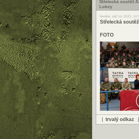
Střelecká soutěž 
Lobzy
Neděle, září 14, 2025, 10
Střelecká soutě
FOTO
|
trvalý odkaz