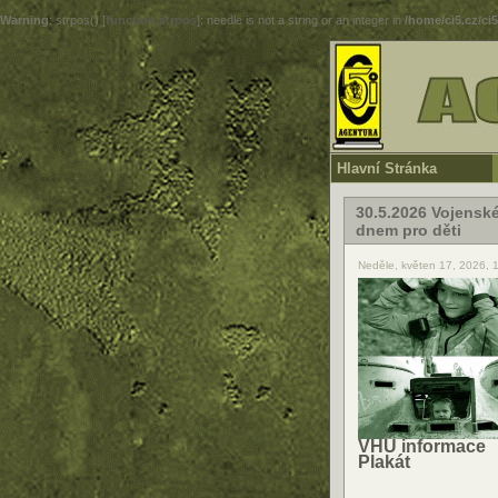
Warning
: strpos() [
function.strpos
]: needle is not a string or an integer in
/home/ci5.cz/ci
Hlavní Stránka
30.5.2026 Vojensk
dnem pro děti
Neděle, květen 17, 2026, 
VHÚ informace
Plakát