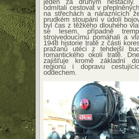
jeden za druhým nestačily.
odmítali cestovat v přeplněnýc
na střechách a náraznících že
prudkém stoupání v údolí bojo
byl čas z těžkého dlouhého vlak
se lesem, případně tre
strojvedoucímu pomáhali a vlak
1948 historie tratě z části ko
pražanů utéci z tehdejší bu
romantického okolí tratě. D
zajišťuje kromě základní do
regionu i dopravu cestují
oddechem.