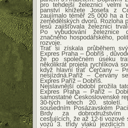
pro tehdejší železnici velmi 
panství knížete Josefa z Co
zaujímalo téměř 25 000 ha a b
zemědělských dvorů. Rozloha p
lesů zajišťovala železnici trv
Po vybudování železnice d
značného hospodářského, polit
rozvoje.
Trať si získala průběhem svý
Expres Praha – Dobříš , důvod
že po společném úseku tra
několikrát projela rychlíková 
když hlavní trať Čerčany – Pr
nesjízdná.Paříž – Červany s
Expres Paříž – Dobříš.
Nejslavnější období prožila ta
Expres Praha – Paříž – Dobř
samostatné Československé rep
30-tých letech 20. století
sousedním Posázavském Pacif
Brdy za dobrodružstvím 
cestujících, že až 12-ti vozov
vozů 3. třídy vlaků jezdících