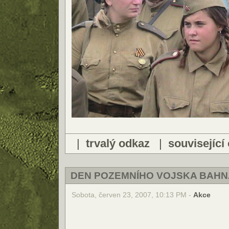
|
trvalý odkaz
|
související
DEN POZEMNÍHO VOJSKA BAHN
Sobota, červen 23, 2007, 10:13 PM -
Akce