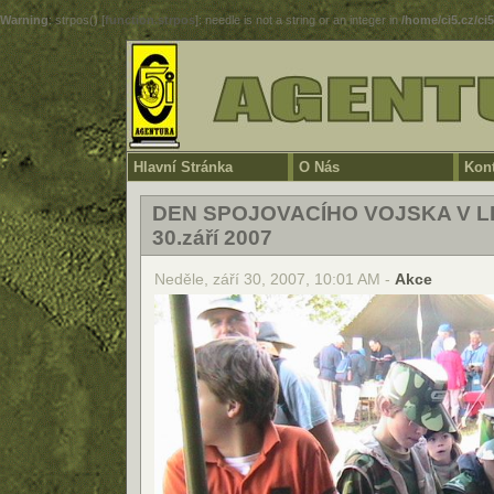
Warning
: strpos() [
function.strpos
]: needle is not a string or an integer in
/home/ci5.cz/ci
Hlavní Stránka
O Nás
Kont
DEN SPOJOVACÍHO VOJSKA V L
30.září 2007
Neděle, září 30, 2007, 10:01 AM -
Akce