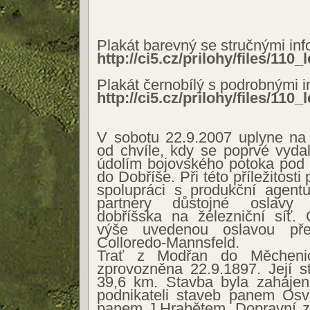
Plakát barevný se stručnými in
http://ci5.cz/prilohy/files/110
Plakát černobílý s podrobnými 
http://ci5.cz/prilohy/files/110
V sobotu 22.9.2007 uplyne na 
od chvíle, kdy se poprvé vydal
údolím bojovského potoka pod 
do Dobříše. Při této příležitosti
spolupráci s produkční agentu
partnery důstojné oslavy 
dobříšska na železniční síť. 
výše uvedenou oslavou pře
Colloredo-Mannsfeld.
Trať z Modřan do Měcheni
zprovozněna 22.9.1897. Její st
39,6 km. Stavba byla zahájen
podnikateli staveb panem Os
panem J.Hrabětem. Dopravní z