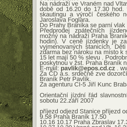
Na nádraží ve Vraném nad Vlta
době od 16.20 do 17.30 hod. 
skautingu a výročí českého ne
Jaroslava Foglara.
Do Prahy Braníka se parní vlak 
Předprodej zpátečních jízde
možný na nádraží Praha Braník
hodin). V ceně jízdenky je za
vyjmenovaných stanicích. Děti
zdarma bez nároku na místo k s
15 let mají 50 % slevu . Podro
poskytnou v žst. Praha Braník n
E-mail:
pavlik@epos.cd.cz
. ww
Za ČD a.s. srdečně zve dozorčí
Braník Petr Pavlík.
Za agenturu CI-5 Jiří Kunc Bra
Orientační jízdní řád slavnost
sobotu 22.září 2007
příjezd odjezd Stanice příjezd o
9.58 Praha Braník 17.50
10.16 10.17 Praha Zbraslav 17.