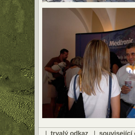
|
trvalý odkaz
|
související