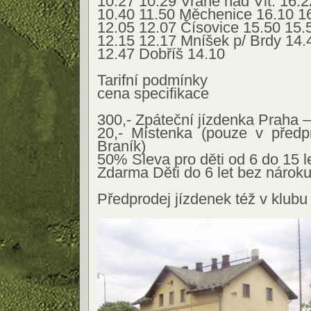
10.27 10.29 Vrané nad Vlt. 16.2
10.40 11.50 Měchenice 16.10 1
12.05 12.07 Čísovice 15.50 15.
12.15 12.17 Mníšek p/ Brdy 14.
12.47 Dobříš 14.10
Tarifní podmínky
cena specifikace
300,- Zpáteční jízdenka Praha –
20,- Místenka (pouze v předpr
Braník)
50% Sleva pro děti od 6 do 15 l
Zdarma Děti do 6 let bez nároku
Předprodej jízdenek též v klubu