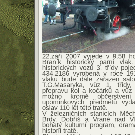
22.září 2007 vyjede v 9.58 h
Braník historický parní vla
historických vozů 3. třídy poj
434.2186 vyrobená v roce 19
vlaku bude dále zařazen salo
T.G.Masaryka, vůz 1. třídy,
přepravu kol a kočárků a vůz 
možno kromě občerstvení
upomínkových předmětů vydan
oslav 110 let této tratě.
V železničních stanicích Měc
Brdy, Dobříš a Vrané nad Vl
bohatý kulturní program, dram
historií tratě.