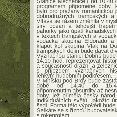
Stanice Měchenice ( od 10.40 
programem připomene doby, k
bylo pro pražany romantickou 
dobrodružných trampských a 
Vltava se rázem změnila v mysl
širý oceán a tehdejší trapeři
pahorky jako úpatí kanadských v
v textech trampských a vodáck
vodácká skupina Eldorádo a 
klapot kol skupina Vlak na Do
trampských dějin bude dávat di
Význačnou stanici Dobříš bude
14.10 hod. reprezentovat histo
a současnosti drážní a železni
s příjezdem význačných his
lehkým hudebním podkresem.
V Mníšku pod Brdy bude zastáv
době od 14.40 do 15.4
připomenutím absurdity až nes
doby, jež přiměla český národ
individuálních světů, jakožto 
šedi. Forma této výpovědi bud
Setkáte se s říznou budovatels
s rokenrolem .