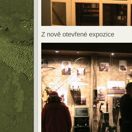
Z nově otevřené expozice