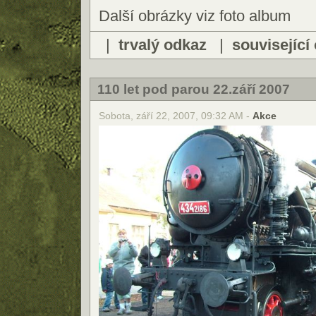
Další obrázky viz foto album
|
trvalý odkaz
|
související
110 let pod parou 22.září 2007
Sobota, září 22, 2007, 09:32 AM -
Akce